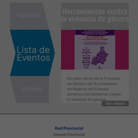
erramientas contra
Herramientas contra
He
Siguiente
 violencia de género
la violencia de género
la
Lista de
Eventos
En cada rincón de la Provincia
En cada rincón de la Provincia
E
de Almería las Asociaciones
de Almería las Asociaciones
d
Anterior
de Mujeres del Consejo
de Mujeres del Consejo
d
daremos herramientas contra
daremos herramientas contra
d
la violencia de género.
la violencia de género.
l
Ver vídeos
Ver vídeos
Red Provincial
Intranet Provincial