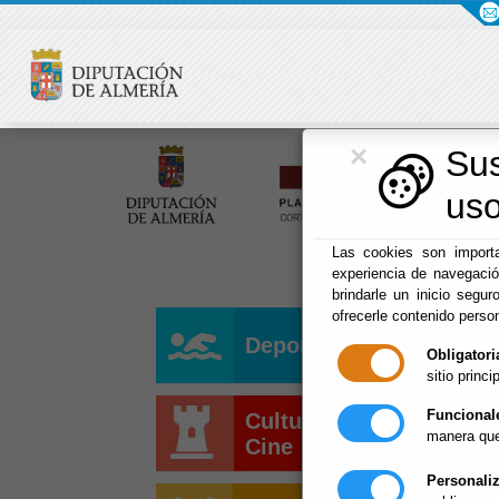
×
Su
uso
Las cookies son importa
experiencia de navegaci
brindarle un inicio segur
ofrecerle contenido perso
Deportes
Obligatori
sitio princip
Funcional
Cultura y
manera que
Cine
Personali