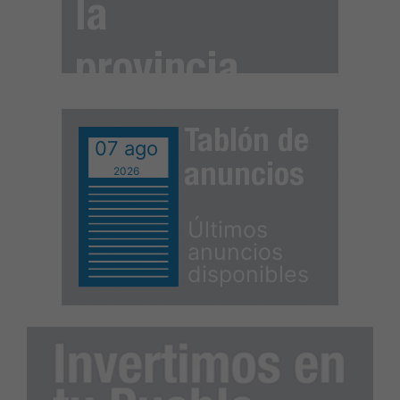
la
provincia
Tablón de
07 ago
anuncios
2026
Últimos
anuncios
disponibles