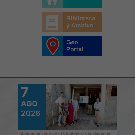
Biblioteca
y Archivo
Geo
Portal
7
7
AGO
A
2026
2
 de
Diputación acorta en 18 kilómetros la distancia
‘Juga